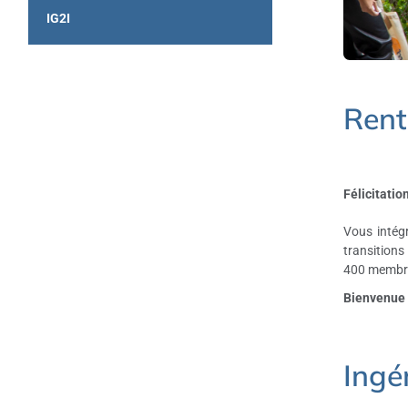
IG2I
Rent
Félicitatio
Vous intégr
transition
400 membres
Bienvenue à
Ingé