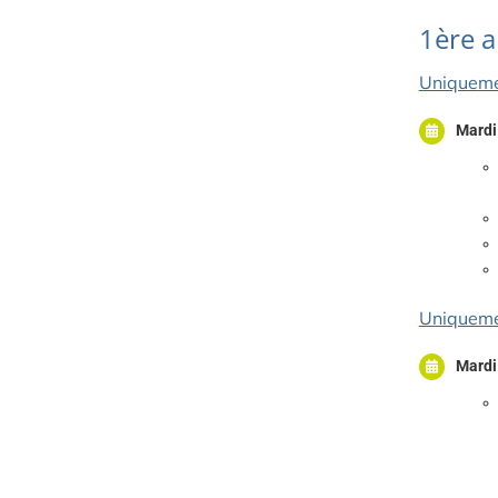
1ère a
Uniquemen
Mardi
Uniqueme
Mardi